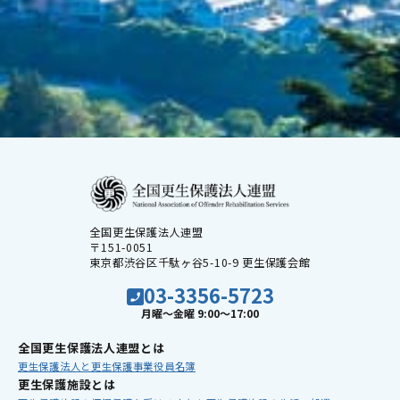
全国更生保護法人連盟
〒151-0051
東京都渋谷区千駄ヶ谷5-10-9 更生保護会館
03-3356-5723
月曜〜金曜 9:00〜17:00
全国更⽣保護法⼈連盟とは
更⽣保護法⼈と更⽣保護事業
役員名簿
更⽣保護施設とは